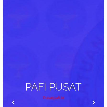
PAFI PUSAT
‹
›
Pusatpafi.id